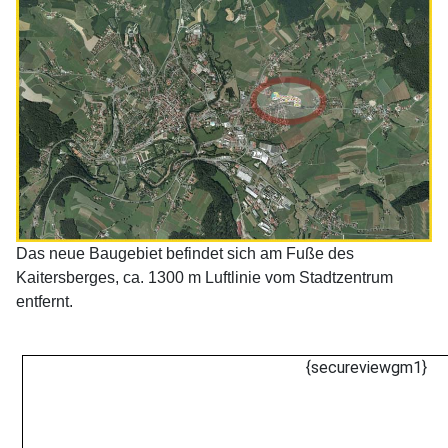
Das neue Baugebiet befindet sich am Fuße des
Kaitersberges, ca. 1300 m Luftlinie vom Stadtzentrum
entfernt.
{secureviewgm1}